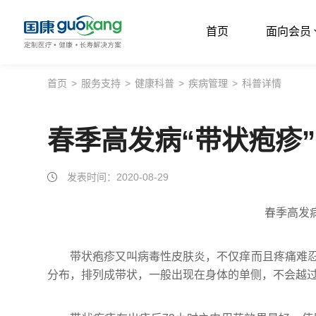
首页
面向会员
首页
首页
>
服务支持
>
健康科普
>
疾病管理
>
科普详情
面向会员
春季高发病“带状疱疹”
面向企业
服务支持
发表时间：2020-08-29
关于我们
春季高发病
带状疱疹又叫病毒性皮肤炎，不仅痒而且疼痛难
分布，排列成带状，一般出现在身体的单侧，不会越