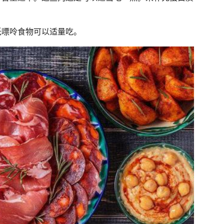
低嘌呤食物可以适量吃。