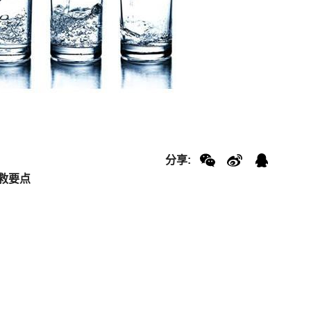
分享:
救要点