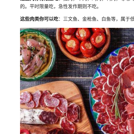
的。平时限量吃，急性发作期则不吃。
这些肉类你可以吃
：三文鱼、金枪鱼、白鱼等，属于