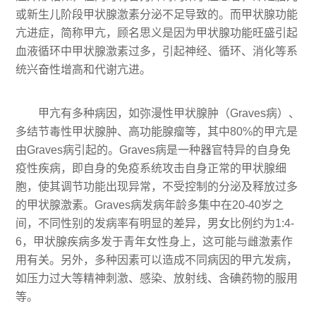
或新生儿阶段甲状腺激素分泌不足导致的。而甲状腺功能
亢进症，简称甲亢，顾名思义是因为甲状腺功能旺盛引起
血液循环中甲状腺激素过多，引起神经、循环、消化等系
统兴奋性增高和代谢亢进。
甲亢有多种病因，如弥漫性甲状腺肿（Graves病）、
多结节毒性甲状腺肿、高功能腺瘤等，其中80%的甲亢是
由Graves病引起的。Graves病是一种器官特异的自身免
疫性疾病，即自身的免疫系统攻击自身正常的甲状腺细
胞，使其调节功能出现异常，不受控制的分泌及释放过多
的甲状腺激素。Graves病发病年龄多集中在20-40岁之
间，不同性别的发病率有明显的差异，男女比例约为1:4-
6，甲状腺疾病多发于青年女性身上，这可能与雌激素作
用有关。另外，多种因素可以造成不同病因的甲亢发病，
如压力过大等精神刺激、感染、放射线、含碘药物的服用
等。