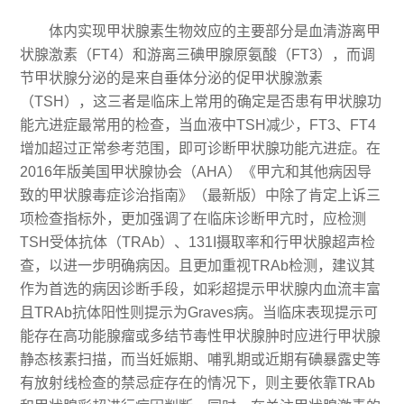
体内实现甲状腺素生物效应的主要部分是血清游离甲
状腺激素（FT4）和游离三碘甲腺原氨酸（FT3），而调
节甲状腺分泌的是来自垂体分泌的促甲状腺激素
（TSH），这三者是临床上常用的确定是否患有甲状腺功
能亢进症最常用的检查，当血液中TSH减少，FT3、FT4
增加超过正常参考范围，即可诊断甲状腺功能亢进症。在
2016年版美国甲状腺协会（AHA）《甲亢和其他病因导
致的甲状腺毒症诊治指南》（最新版）中除了肯定上诉三
项检查指标外，更加强调了在临床诊断甲亢时，应检测
TSH受体抗体（TRAb）、131I摄取率和行甲状腺超声检
查，以进一步明确病因。且更加重视TRAb检测，建议其
作为首选的病因诊断手段，如彩超提示甲状腺内血流丰富
且TRAb抗体阳性则提示为Graves病。当临床表现提示可
能存在高功能腺瘤或多结节毒性甲状腺肿时应进行甲状腺
静态核素扫描，而当妊娠期、哺乳期或近期有碘暴露史等
有放射线检查的禁忌症存在的情况下，则主要依靠TRAb