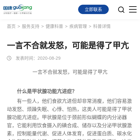
立即联系
首页
>
服务支持
>
健康科普
>
疾病管理
>
科普详情
首页
面向会员
一言不合就发怒，可能是得了甲亢
发表时间：2020-08-29
面向企业
一言不合就发怒，可能是得了甲亢
服务支持
关于我们
什么是甲状腺功能亢进症？
有一些人，他们食欲亢进但却非常消瘦，他们容易激
动发怒、烦躁失眠、心悸、怕热，这类人可能是得了甲状
腺功能亢进症。甲状腺是位于颈前形似蝴蝶的内分泌器
官，它能利用饮食摄入的碘合成、储存以及分泌甲状腺激
素，控制能量代谢、促进人体发育，促进蛋白质、碳水化