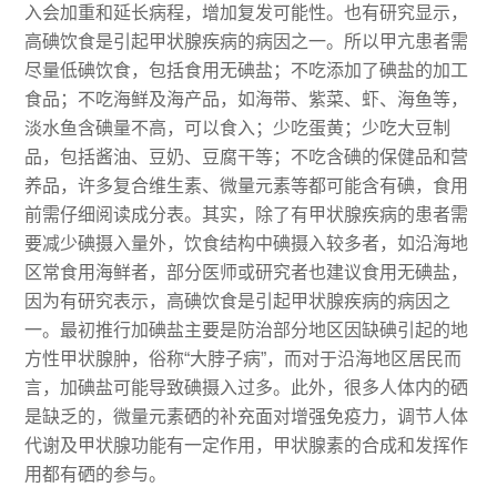
入会加重和延长病程，增加复发可能性。也有研究显示，
高碘饮食是引起甲状腺疾病的病因之一。所以甲亢患者需
尽量低碘饮食，包括食用无碘盐；不吃添加了碘盐的加工
食品；不吃海鲜及海产品，如海带、紫菜、虾、海鱼等，
淡水鱼含碘量不高，可以食入；少吃蛋黄；少吃大豆制
品，包括酱油、豆奶、豆腐干等；不吃含碘的保健品和营
养品，许多复合维生素、微量元素等都可能含有碘，食用
前需仔细阅读成分表。其实，除了有甲状腺疾病的患者需
要减少碘摄入量外，饮食结构中碘摄入较多者，如沿海地
区常食用海鲜者，部分医师或研究者也建议食用无碘盐，
因为有研究表示，高碘饮食是引起甲状腺疾病的病因之
一。最初推行加碘盐主要是防治部分地区因缺碘引起的地
方性甲状腺肿，俗称“大脖子病”，而对于沿海地区居民而
言，加碘盐可能导致碘摄入过多。此外，很多人体内的硒
是缺乏的，微量元素硒的补充面对增强免疫力，调节人体
代谢及甲状腺功能有一定作用，甲状腺素的合成和发挥作
用都有硒的参与。