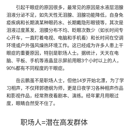
引起干眼症的原因很多，最常见的原因是水液层泪腺
泪液分泌不足，如先天性无泪腺、泪腺功能降低，自身免
疫疾病和长期滴某种眼药水、长期戴隐形眼镜等，其次是
泪液过度蒸发、泪膜分布不均、眨眼次数少（如长时间专
心开车，一直盯着电视、电脑和手机看）和长时间在空调
环境或户外强风燥热环境工作。这已经成为许多人患上干
眼症的重要原因，特别是职场人士。据统计，天天在电
脑、平板、手机等液晶显示屏前用眼3个小时以上的人，
90%都有不同程度的干眼症。
岳云鹏虽不是职场人士，但他14岁开始北漂，为了学
习相声，不仅拜郭德纲为师，更是日夜学习各种相声作品
和影视作品，经常熬夜看剧本、演练。经年累月用眼过
度，眼睛自然受不住了。
职场人=潜在高发群体