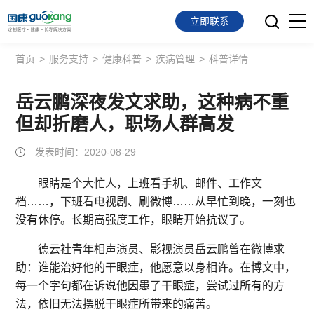
立即联系
首页
>
服务支持
>
健康科普
>
疾病管理
>
科普详情
首页
面向会员
岳云鹏深夜发文求助，这种病不重
但却折磨人，职场人群高发
面向企业
发表时间：2020-08-29
服务支持
眼睛是个大忙人，上班看手机、邮件、工作文
档……，下班看电视剧、刷微博……从早忙到晚，一刻也
关于我们
没有休停。长期高强度工作，眼睛开始抗议了。
德云社青年相声演员、影视演员岳云鹏曾在微博求
助：谁能治好他的干眼症，他愿意以身相许。在博文中，
每一个字句都在诉说他因患了干眼症，尝试过所有的方
法，依旧无法摆脱干眼症所带来的痛苦。