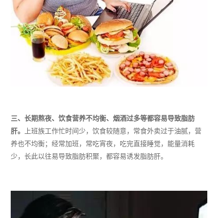
三、
长期
熬夜、饮食营养不均衡、烟酒过多等都容易导致脂肪
肝。
上班族
工作忙时间少，饮食较随意，常食外卖过于油腻，营
养也不均衡；经常加班，常吃宵夜
，吃完直接
睡觉
，能量消耗
少，长此以往易导致脂肪积聚
，都容易诱发脂肪肝
。