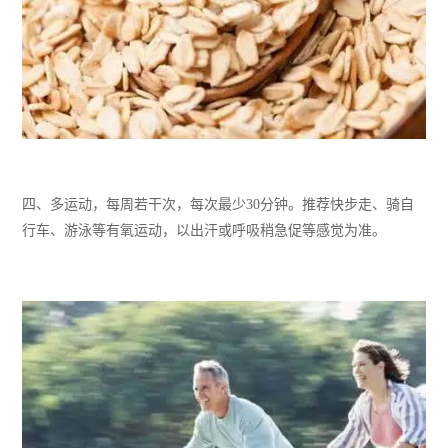
四、
多运动，每周
若干次
，每次
最少
30分钟
。推荐
快步走、骑自
行车、游泳等有氧运动，以出汗或呼吸稍急促等感觉为准。