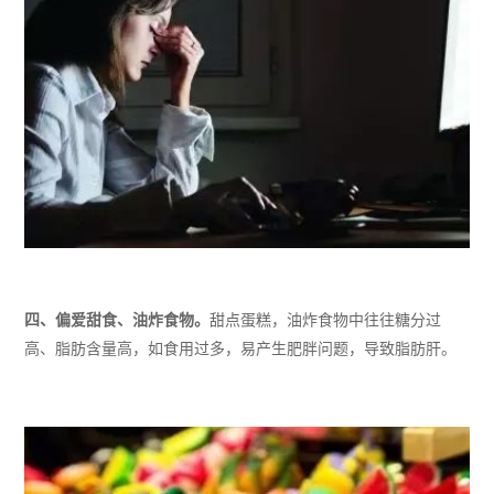
四
、偏爱甜食、油炸食物。
甜点蛋糕，油炸食物中
往往
糖分过
高
、
脂肪含量高，如食用
过多，易产生肥胖问题，导致脂肪肝。