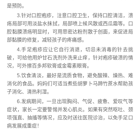
是预防。
3.针对口腔疱疹，注意口腔卫生，保持口腔清洁，溃
疡局部可用淡盐水抹拭，局部喷上候风散或西瓜霜等。口
腔黏膜溃疡明显时，可用思密达粉剂散于创面，来促进局
部黏膜的修复，减轻孩子的疼痛感。
4.手足疱疹应让它自行消退，切忌未消毒的针去挑
破，可给他用炉甘石洗剂外洗来止痒，针对疱疹破溃的情
况，可外擦百多邦软膏或金霉素眼膏。
5.饮食清淡，最好是流质食物，避免酸辣、燥热、难
消化的食品。妈妈们可适当煮些胡萝卜马蹄竹蔗水帮助孩
子消化、清热利湿。
6.发病期间，一旦出现胸闷、气促、疲惫、爱叹气等
症状，家长一定要警惕并发心肌炎。如果有突然呕吐、颈
项强直、抽搐等情况，应及时送往医院诊治，以免手足口
病发展成重症！