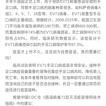
半年于我国正式上市，用于预防EV71病毒感染导致的手
足口病。导致手足口病的病毒种类很多，如科萨奇病毒A
组2、4、5、7、16型等、EV71病毒， EV71是重型手足
口病的主要病因。根据统计，2009-2015年，我国卫生部
门平均每年报告病例约190万例，死亡病例400-500例，
而重症病例中74%都为EV71病毒感染，死亡病例中EV71
阳性占93%。同时，临床研究数据显示，该疫苗对于
EV71病毒感染引起的手足口病保护率为97.3%。
疫苗才上市不久，且目前为自费疫苗，真的需要打
吗？
临床试验表明 EV71手足口病疫苗非常安全。接种手
足口病疫苗最重要的是降低重症手足口病风险，降低患儿
死亡率。有条件者推荐及时接种，在接种前可以到当地医
院咨询自己的孩子是否适合接种，并且一定要通过规范的
途径进行疫苗接种。
根据中国CDC在《肠道病毒71型灭活疫苗使用技术
指南》中的建议：