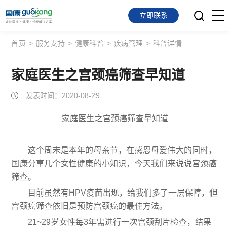
立即联系
首页
>
服务支持
>
健康科普
>
疾病管理
>
科普详情
首页
面向会员
家庭医生之宫颈癌筛查早知道
发表时间：2020-08-29
面向企业
家庭医生之宫颈癌筛查早知道
服务支持
关于我们
这个周末是本年的母亲节，在感恩母爱伟大的同时，
国康分享几个女性健康的小知识，今天我们来说说宫颈癌
筛查。
目前虽然有HPV疫苗出现，给我们多了一层保障，但
宫颈癌筛查依旧是预防宫颈癌的最佳方法。
21~29岁女性每3年需进行一次宫颈刮片检查，结果