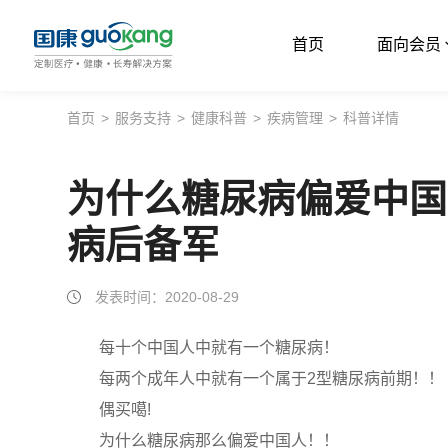
首页
面向会员
首页
首页
>
服务支持
>
健康科普
>
疾病管理
>
科普详情
面向会员
为什么糖尿病偏爱中国
面向企业
病后备军
服务支持
关于我们
发表时间：2020-08-29
每十个中国人中就有一个糖尿病！
每两个成年人中就有一个属于2型糖尿病前期！！
偶买噶!
为什么糖尿病那么偏爱中国人！！