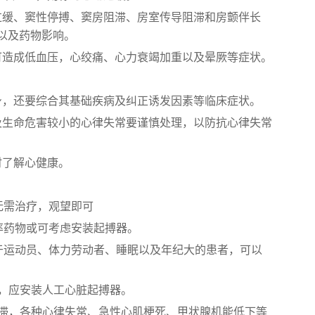
过缓、窦性停搏、窦房阻滞、房室传导阻滞和房颤伴长
以及药物影响。
可造成低血压，心绞痛、心力衰竭加重以及晕厥等症状。
身，还要综合其基础疾病及纠正诱发因素等临床症状。
及生命危害较小的心律失常要谨慎处理，以防抗心律失常
时了解心健康。
，无需治疗，观望即可
心率药物或可考虑安装起搏器。
以见于运动员、体力劳动者、睡眠以及年纪大的患者，可以
，应安装人工心脏起搏器。
滞，各种心律失常、急性心肌梗死、甲状腺机能低下等