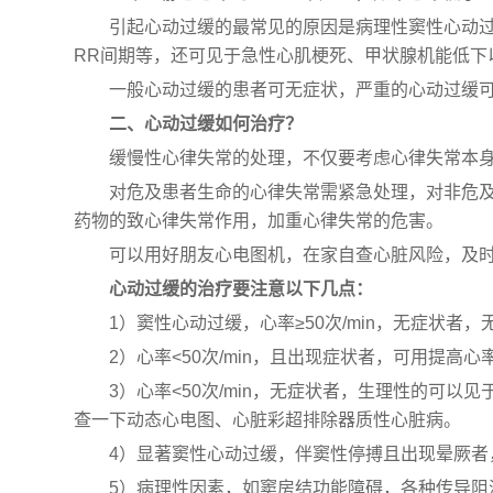
引起心动过缓的最常见的原因是病理性窦性心动
RR间期等，还可见于急性心肌梗死、甲状腺机能低下
一般心动过缓的患者可无症状，严重的心动过缓
二、心动过缓如何治疗？
缓慢性心律失常的处理，不仅要考虑心律失常本
对危及患者生命的心律失常需紧急处理，对非危
药物的致心律失常作用，加重心律失常的危害。
可以用好朋友心电图机，在家自查心脏风险，及
心动过缓的治疗要注意以下几点：
1）窦性心动过缓，心率≥50次/min，无症状者
2）心率<50次/min，且出现症状者，可用提高
3）心率<50次/min，无症状者，生理性的可
查一下动态心电图、心脏彩超排除器质性心脏病。
4）显著窦性心动过缓，伴窦性停搏且出现晕厥者
5）病理性因素，如窦房结功能障碍，各种传导阻