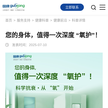
立即联系
首页
>
服务支持
>
健康科普
>
健康前沿
>
科普详情
首页
面向会员
您的身体，值得一次深度 “氧护”！
发表时间：2025-07-10
面向企业
服务支持
关于我们