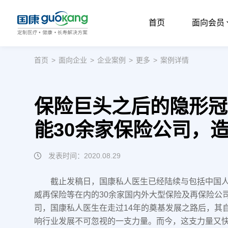
首页
面向会员
首页
首页
>
面向企业
>
企业案例
>
更多
>
案例详情
面向会员
面向企业
保险巨头之后的隐形冠
服务支持
能30余家保险公司，
关于我们
发表时间：2020.08.29
截止发稿日，国康私人医生已经陆续与包括中国
威再保险等在内的30余家国内外大型保险及再保险公
司，国康私人医生在走过14年的奠基发展之路后，其
响行业发展不可忽视的一支力量。而今，这支力量又