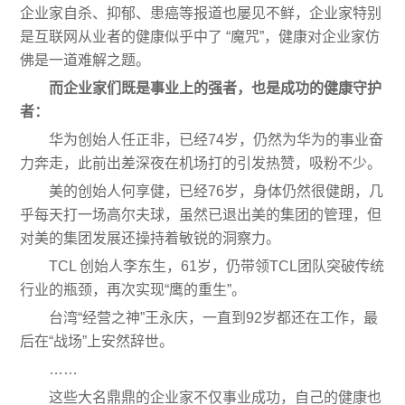
企业家自杀、抑郁、患癌等报道也屡见不鲜，企业家特别
是互联网从业者的健康似乎中了 “魔咒”，健康对企业家仿
佛是一道难解之题。
而企业家们既是事业上的强者，也是成功的健康守护
者：
华为创始人任正非，已经74岁，仍然为华为的事业奋
力奔走，此前出差深夜在机场打的引发热赞，吸粉不少。
美的创始人何享健，已经76岁，身体仍然很健朗，几
乎每天打一场高尔夫球，虽然已退出美的集团的管理，但
对美的集团发展还操持着敏锐的洞察力。
TCL 创始人李东生，61岁，仍带领TCL团队突破传统
行业的瓶颈，再次实现“鹰的重生”。
台湾“经营之神”王永庆，一直到92岁都还在工作，最
后在“战场”上安然辞世。
……
这些大名鼎鼎的企业家不仅事业成功，自己的健康也