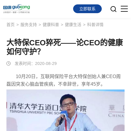
立即联系
首页
>
服务支持
>
健康科普
>
健康生活
>
科普详情
首页
面向会员
大特保CEO猝死——论CEO的健康
如何守护？
面向企业
发表时间：2020-08-29
服务支持
10月20日，互联网保险平台大特保创始人兼CEO周
磊因突发心脑血管疾病，不幸辞世，享年45岁。
关于我们