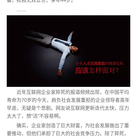
塞，抢救无效去世，享年44岁。
……
近年互联网企业家猝死的报道频频出现，在中国平均
寿命为70岁的今天，肩负社会发展重担的企业领导者英年
早逝，无疑是个悲剧。网友说互联网更新迭代太快，压力
太大了，想“活”不容易啊。
确实，企业家创造了巨大财富，为社会发展做出了重
要推动，但他们承担了巨大的社会竞争压力。除了猝死，