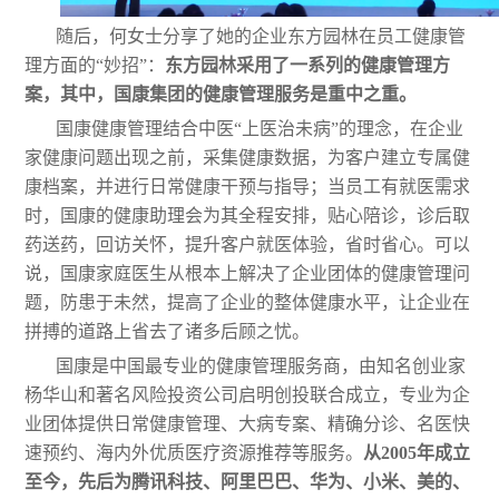
随后，何女士分享了她的企业东方园林在员工健康管
理方面的“妙招”：
东方园林采用了一系列的健康管理方
案，其中，国康集团的健康管理服务是重中之重。
国康健康管理
结合中医“上医治未病”的理念，在
企业
家
健康问题出现之前，采集健康数据，为客户建立专属健
康档案，并进行日常健康干预与指导；当员工有就医需求
时，国康的健康助理会为其全程安排，贴心陪诊，诊后取
药送药，回访关怀，提升客户就医体验，省时省心。可以
说，
国康家庭医生
从根本上解决了企业团体的健康管理问
题，防患于未然，提高了企业的整体健康水平，让企业在
拼搏的道路上省去了诸多后顾之忧。
国康是中国最专业的健康管理服务商，由知名创业家
杨华山和著名风险投资公司启明创投联合成立，
专业为企
业团体提供日常健康管理、大病专案、精确分诊、名医快
速预约、海内外优质医疗资源推荐等服务。
从2005年成立
至今，先后为腾讯科技、阿里巴巴、华为、小米、美的、