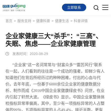
立即联系
首页
>
服务支持
>
健康科普
>
健康生活
>
科普详情
首页
面向会员
企业家健康三大“杀手”：“三高”、
失眠、焦虑——企业家健康管理
面向企业
发表时间：2020-08-29
服务支持
“企业家”这一名词常常与“财富众多”“雷厉风行”联系
在一起，人们看到的往往是一个成功的强者，却鲜少有人
关于我们
知道他们在背后所经历过的种种困难，付出的心血与代
价。去年年底，一份基于6000余位企业家的健康数据分
析、制作而成《2016中国企业家健康绿皮书》问世，在业
内引起了轩然大波。《绿皮书》显示，中国企业家整体体
检指标异常率偏高，其中，至少有一项指标异常的人占整
体的99％，五项指标异常的人占49.4%，接近半数。更有