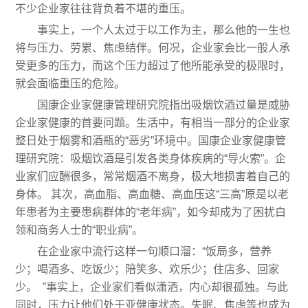
不少企业家往往背负着不堪的重压。
事实上，一个人太过于以工作为主，那么他的一生也
将与压力、劳累、焦虑结伴。何况，企业家会比一般人承
受更多的压力，而这个压力超过了他所能承受的极限时，
就会面临重压的危险。
国康企业家健康管理研究院指出吸烟饮酒过量是威胁
企业家健康的首要问题。生活中，有相当一部分的企业家
整日处于烟雾和酒瓶的“恶劣”环境中。国康企业家健康管
理研究院：吸烟饮酒是引发各类身体疾病的“导
火索”。企
业家们应酬很多，常常烟酒不离身，极大地损害着自己的
身体。 其次，高血脂、高血糖、高血压这“三高”原是以老
年患者为主要患病群体的“老年病”，如今却成为了困扰白
领和商务人士的“职业病”。
在企业家中流行这样一句顺口溜：“饭局多，营养
少；喝酒多、吃饭少；陪笑多、欢乐少；住店多、回家
少。 ”事实上，企业家们看似潇洒，内心却很孤独。与此
同时，压力让他们处于亚健康状态。失眠、焦虑等也成为