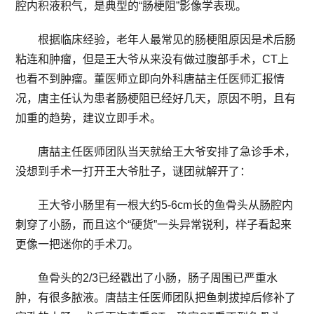
腔内积液积气，是典型的“肠梗阻”影像学表现。
根据临床经验，老年人最常见的肠梗阻原因是术后肠
粘连和肿瘤，但是王大爷从来没有做过腹部手术，CT上
也看不到肿瘤。董医师立即向外科唐喆主任医师汇报情
况，唐主任认为患者肠梗阻已经好几天，原因不明，且有
加重的趋势，建议立即手术。
唐喆主任医师团队当天就给王大爷安排了急诊手术，
没想到手术一打开王大爷肚子，谜团就解开了：
王大爷小肠里有一根大约5-6cm长的鱼骨头从肠腔内
刺穿了小肠，而且这个“硬货”一头异常锐利，样子看起来
更像一把迷你的手术刀。
鱼骨头的2/3已经戳出了小肠，肠子周围已严重水
肿，有很多脓液。唐喆主任医师团队把鱼刺拔掉后修补了