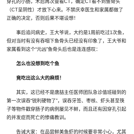
穿孔的小肠，术后再次查看CT，确定CT看不到鱼骨头
（CT呈阴性）才放下心来。不禁庆幸医生和家属都做了
正确的决定，否则后果不堪设想！
事后追问病史，王大爷说，大约是1周前吃过1次鱼，
但对当时有没有吞咽下鱼骨头已经没有印象了，王大爷和
家属看到这个“元凶”鱼骨头后也是连连感叹：
怎么也没想到吃个鱼
竟吃出这么大的麻烦！
其实，这已经不是唐喆主任医师团队急诊值班碰到的
第一次误吞“锐利硬物了”，误吞牙签、枣核、虾头甚至筷
子等物件戳穿肠子的病例屡见不鲜，而且还有因穿孔引起
的并发症而死亡的惨痛教训。
告诫大家：在品尝鲜美鱼虾的时候要非常小心，尤其