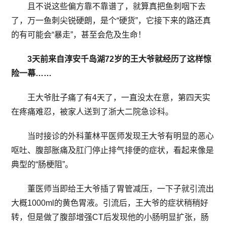
且不说这些偏方靠不靠谱了，就算真把鱼刺咽下去
了，万一鱼刺尖锐硬朗，是个“硬货”，它接下来的路还真
的有可能会“暴走”，甚至会危及生命！
3天前来自淳安千岛湖72岁的王大爷就经历了这样惊
险一幕……
王大爷肚子痛了有4天了，一直没太在意，第四天实
在疼痛难忍，被家人送到了浙大二院急诊科。
当时接诊的外科董林平医师发现王大爷有明显的恶心
呕吐、腹部胀痛及肛门停止排气排便的症状，看起来像是
典型的“肠梗阻”。
董医师当即给王大爷插了胃管减压，一下子就引流出
大概1000ml的黄色胃液。引流后，王大爷的症状稍稍好
转，但是做了腹部增强CT后发现他的小肠明显扩张，肠