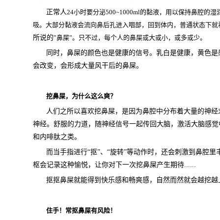
正常人
24小时要分泌500~1000ml的黏液，用以保持鼻
吸。大部分黏液会流向鼻后孔进入咽部，回到体内，普通状态下就
所说的
”鼻屎”。只不过，每个人的鼻屎或大或小，或多或少。
同时，鼻屎的颜色也是健康的信号。乳白是健康，黄色是
会改变，会形成大量风干后的鼻屎。
挖鼻屎，为什么这么爽？
人们之所以喜欢挖鼻屎，是因为鼻腔中分布着大量的神经
神经。舒服的力道，随神经信号一起传回大脑，激活大脑感觉
和内啡肽之类。
而当手指进行“抠”、“旋转”等动作时，还会刺激到鼻腔
枢会记录这种愉悦，让你对下一次挖鼻屎产生期待......
抠抠鼻屎就能得到快乐感和畅爽感，自然而然就会越挖越
住手！常抠鼻屎有风险！