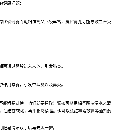
的健康问题：
障比较薄弱而毛细血管又比较丰富，爱挖鼻孔可能导致血管受
细菌通过鼻腔进入人体，引发肺炎。
护作用减弱，引发中耳炎以及鼻炎。
不能粗暴对待，咱们就要智取！譬如可以用棉签蘸浸温水来清
，让结痂软化，再用棉签清理。也可以涂红霉素软膏等油剂药
用肥皂清洁双手后再去爽一把。