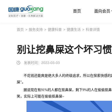
首页
面向会员
首页
首页
>
服务支持
>
健康科普
>
健康生活
>
科普详情
面向会员
别让挖鼻屎这个坏习惯
面向企业
服务支持
发表时间：2022-03-03
关于我们
不花钱还能爽是绝大多人的终级追求，所以在探索快感的
屎”。
据说现在有91%的人都在抠鼻屎，剩下9%的人在偷偷抠
笑，实际上可能在偷偷抠鼻屎~