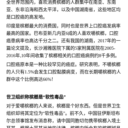
全世界范围内，喜欢消费槟榔的人群集中在南亚、东南
亚、东非沿海和西太平洋，以及中国湖南省，这些地区均
是口腔癌的高发地。
印度是槟榔最大的消费国，同时也是世界上口腔癌发病率
最高的国家。巴布亚新几内亚6成的人喜欢嚼槟榔，口腔
癌患病率也高达千分之二。还有我国的湖南，2017年的一
篇论文提及，长沙湘雅医院下属的5家附属医院在2005-
2016年,10年间收集了槟榔相关的口腔癌病例约8千多例。
口腔癌原本是一种比较罕见的癌症。研究表明，不嚼槟榔
的人只有1.5%会发生口腔黏膜病变，而在长期嚼槟榔的人
群中这个比例高达66%！
世卫组织称槟榔是“软性毒品”
对于爱嚼槟榔的人来说，槟榔是个好东西。但是世界卫生
组织却将其定位为“软性毒品”。前不久，中国驻伊斯坦布
尔总领事馆发布消息称，请中国同胞切勿携带槟榔入境土