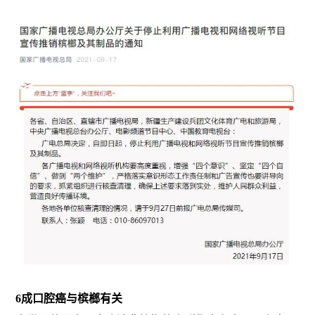
6成口腔癌与槟榔有关