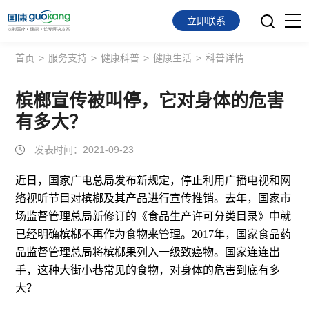
立即联系
首页
>
服务支持
>
健康科普
>
健康生活
>
科普详情
首页
面向会员
槟榔宣传被叫停，它对身体的危害
有多大？
面向企业
发表时间：2021-09-23
服务支持
近日，国家广电总局发布新规定，停止利用广播电视和网
络视听节目对槟榔及其产品进行宣传推销。去年，国家市
关于我们
场监督管理总局新修订的《食品生产许可分类目录》中就
已经明确槟榔不再作为食物来管理。2017年，国家食品药
品监督管理总局将槟榔果列入一级致癌物。国家连连出
手，这种大街小巷常见的食物，对身体的危害到底有多
大？