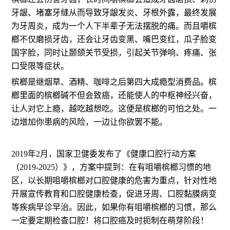
牙龈、堵塞牙缝从而导致牙龈发炎、牙根外露，最终发展
为牙周炎，成为一个人下半辈子无法摆脱的痛。而且嚼槟
榔不仅磨损牙齿，还会让牙齿变黑、嘴巴变红，瓜子脸变
国字脸，同时让颞颌关节受损，引起关节弹响、疼痛、张
口受限等症状。
槟榔是继烟草、酒精、咖啡之后第四大成瘾型消费品。槟
榔里面的槟榔碱不但会致癌，还能使人的中枢神经兴奋，
让人对它上瘾，越吃越想吃。这便是槟榔的可怕之处。一
边增加你患病的风险，一边让你欲罢不能。
2019年2月，国家卫健委发布了《健康口腔行动方案
（2019-2025）》，方案中提到：在有咀嚼槟榔习惯的地
区，以长期咀嚼槟榔对口腔健康的危害为重点，针对性地
开展宣传教育和口腔健康检查，促进牙周、口腔黏膜病变
等疾病早诊早治。因此，如果你有咀嚼槟榔的习惯，那么
一定要定期检查口腔！将口腔癌及时扼制在萌芽阶段！