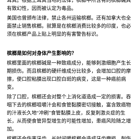
耳其。根据土耳其当地的法律，槟榔中所含有的槟榔碱具
有致幻性，因而被认定为毒品。
美国也曾颁布法律，禁止各州运输槟榔。还有加拿大也全
面禁止销售槟榔。就算是在槟榔消费比较多的印度，也必
须在槟榔产品上贴上明显的有害警告标识。
槟榔是如何对身体产生影响的？
槟榔里面的槟榔碱是一种致癌成分，能够刺激细胞产生长
期损伤。而且槟榔的硬纤维成分比较多，会增加口腔的摩
擦，使口腔粘膜出现口腔白斑的病变，这是一种癌前病
变。
除了口腔，槟榔还会对整个上消化道造成一定的损害。吞
咽下去的槟榔咀嚼汁会和食管黏膜密切接触，富含致癌物
的汁液长久地“冲刷”食管黏膜上皮，反复刺激炎症的生
长，从而使食管异型增生的可能性增加，患癌风险随之增
加。
槟榔还会伤害牙齿，长时间嚼槟榔会造成牙齿磨损、刺伤