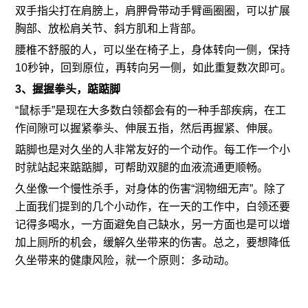
双手指尖打在肩膀上，肩胛骨带动手臂画圈圈，可以扩展
胸部、放松肩关节、斜方肌和上背部。
腰椎不舒服的人，可以坐在椅子上，身体转向一侧，保持
10秒钟，回到原位，再转向另一侧，如此重复数次即可。
3、握握拳头，踮踮脚
“鼠标手”是现在大多数白领都会有的一种手部疾病，在工
作间隙可以握紧拳头、伸展五指，然后再握紧、伸展。
踮脚也是对久坐的人非常友好的一个动作。每工作一个小
时就站起来踮踮脚，可帮助双腿的血液流通更顺畅。
久坐像一个慢性杀手，对身体的伤害“润物细无声”。除了
上面我们提到的几个小动作，在一天的工作中，白领还要
记得多喝水，一方面避免自己缺水，另一方面也是可以增
加上厕所的机会，缓解久坐带来的伤害。总之，要想降低
久坐带来的健康风险，就一个原则：多动动。