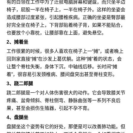
有的白领在工作中为了迁就电脑屏幕和键盘，而只坐半边
椅子，屁股一半在椅子上，一半在椅子外。这样的坐姿会
造成腰部过度紧张，引起腰椎疾病。正确的坐姿是臀部最
好完全坐在椅子上，下背部贴着椅子背，如果不能贴合，
也要放个小靠枕，让腰部靠在上面，避免悬空。
2、摊着坐
工作很累的时候，很多人喜欢在椅子上一“摊”，或者晚上
回到家直接“摊”在沙发上葛优躺。这种“摊”着的状态，会
让整个脊柱失衡，身体下沉，中轴线后移。长时间“摊
着”，很容易引发颈椎病、腰间盘突出甚至脊柱变形。
3、跷二郎腿
跷二郎腿是一个对人体伤害很大的动作。它会导致膝关节
疼痛、盆骨倾斜、脊柱侧弯、静脉曲张等一系列不良后
果，甚至会损伤生殖器，引起不孕不育。
4、盘腿坐
盘腿坐这个姿势有它的好处，那便是可以改善肺功能。但