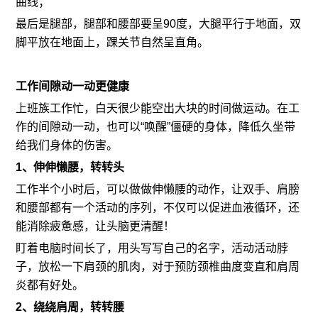
曲线；
最后是腿部，腿部和腰部要呈90度，大腿平行于地面，双
脚平放在地面上，踝关节自然呈直角。
工作间隙动一动更健康
上班族工作忙，白天很少能空出大块的时间做运动。在工
作的间隙动一动，也可以“唤醒”僵硬的身体，降低久坐带
给我们身体的伤害。
1、伸伸懒腰，转转头
工作半个小时后，可以做做伸懒腰的动作，让双手、肩膀
和腰部都有一个活动的序列，不仅可以促进血液循环，还
能消除疲惫感，让头脑更清醒！
盯着电脑时间长了，用头写写自己的名字，活动活动脖
子，放松一下肩颈的肌肉，对于预防颈椎曲度变直和肩周
炎都有好处。
2、绕绕肩周，转转腰