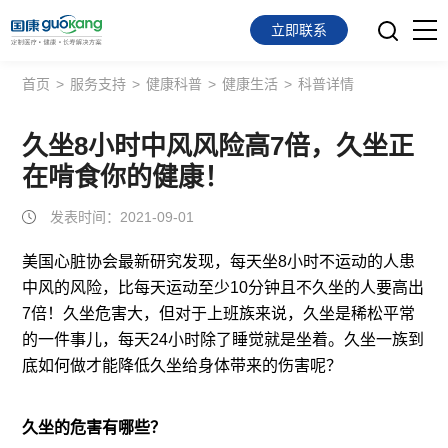
立即联系
首页
>
服务支持
>
健康科普
>
健康生活
>
科普详情
首页
面向会员
久坐8小时中风风险高7倍，久坐正
在啃食你的健康！
面向企业
发表时间：2021-09-01
服务支持
美国心脏协会最新研究发现，每天坐8小时不运动的人患
中风的风险，比每天运动至少10分钟且不久坐的人要高出
关于我们
7倍！久坐危害大，但对于上班族来说，久坐是稀松平常
的一件事儿，每天24小时除了睡觉就是坐着。久坐一族到
底如何做才能降低久坐给身体带来的伤害呢？
久坐的危害有哪些？