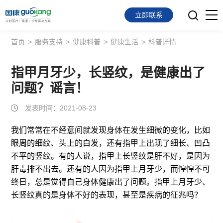
立即联系
首页
>
服务支持
>
健康科普
>
健康生活
>
科普详情
首页
面向会员
指甲月牙少，长竖纹，是健康出了
问题？谣言！
面向企业
发表时间：2021-08-23
服务支持
我们常常在不经意间就发现身体在发生细微的变化，比如
眼周的细纹、头上的白发，还有指甲上出现了细长、凹凸
关于我们
不平的竖纹。有的人说，指甲上长竖纹是肝不好，是因为
肝毒排不出去。还有的人因为指甲上月牙少，而惶惶不可
终日，总是觉得自己身体健康出了问题。指甲上月牙少、
长竖纹真的是身体不好的表现，甚至是疾病的征兆吗？