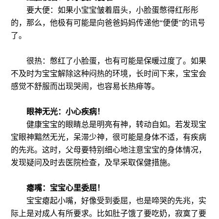
要大便：如果小宝宝皱着眉头，小脸蛋憋得红彤彤
的，那么，他极有可能是向爸爸妈妈传递他“便便”的讯号
了。
很热：憋红了小脸蛋，也有可能是保暖过度了。如果
不及时为宝宝解除这种闷热的环境，长时间下来，宝宝会
感觉不舒服而出现哭闹，也容易长热痱等。
眼神无光：小心疾病！
健康宝宝的眼睛总是明亮有神，转动自如。若发现宝
宝眼神黯然无光，呆滞少神，很可能是身体不适，有疾病
的先兆。这时，父母要特别细心地注意宝宝的身体情况，
发现疑问及时去医院检查，及早采取保健措施。
瘪嘴：宝宝心里委屈！
宝宝瘪起小嘴，好像受到委屈，也是啼哭的先兆，实
际上是对成人有所要求。比如肚子饿了要吃奶，寂寞了要