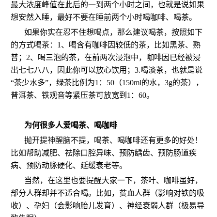
最大浓度峰值在此后的一到两个小时之间，也就是说如果
想安然入睡，最好不要在睡前两个小时喝咖啡、喝茶。
如果你实在忍不住想喝点，那么建议喝茶，按照如下
的方式喝茶：1、喝含有咖啡因较低的茶，比如黑茶、熟
普；2、喝三泡的茶，在前两次浸泡中，咖啡因已经被浸
出七七八八，因此你可以放心饮用；3.喝淡茶，也就是说
“茶少水多”，绿茶比例为1：50（150ml的水，3g的茶），
普洱茶、铁观音等紧压茶可放宽到1：60。
为何很多人爱喝茶、喝咖啡
抛开提神醒脑不提，喝茶、喝咖啡还有更多的好处！
比如帮助减肥、祛除口腔异味、预防龋齿、预防肠道疾
病、预防动脉硬化、延缓衰老等。
当然，在这里也要提醒大家一下，茶叶、咖啡虽好，
部分人群却并不适合喝。比如，贫血人群（影响对铁的吸
收）、孕妇（会影响胎儿发育）、神经衰弱人群（极易导