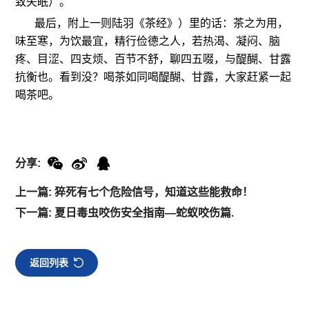
致失眠）。
最后，附上一则
陆羽《茶经》）里的话：茶之为用，
味至寒，为饮最宜，精行俭德之人，若热渴、凝闷、脑
疼、目涩、四支烦、百节不舒，聊四五啜，与醍醐、甘露
抗衡也。看到没？喝茶如同喝醍醐、甘露，大家赶紧一起
喝茶吧。
分享:
上一篇: 猝死有七个危险信号，知道这些能救命！
下一篇: 夏日毒虫咬伤安全指南—蛇蚁咬伤篇.
返回列表