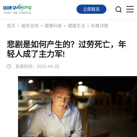
立即联系
首页
>
服务支持
>
健康科普
>
健康生活
>
科普详情
首页
面向会员
悲剧是如何产生的？过劳死亡，年
轻人成了主力军!
面向企业
发表时间：2021-04-25
服务支持
关于我们