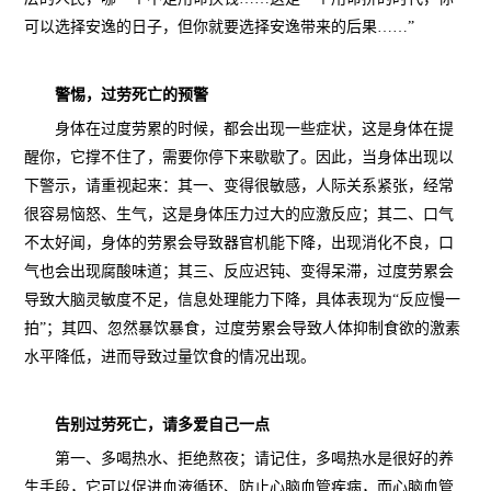
可以选择安逸的日子，但你就要选择安逸带来的后果……”
警惕，过劳死亡的预警
身体在过度劳累的时候，都会出现一些症状，这是身体在提
醒你，它撑不住了，需要你停下来歇歇了。因此，当身体出现以
下警示，请重视起来：其一、变得很敏感，人际关系紧张，经常
很容易恼怒、生气，这是身体压力过大的应激反应；其二、口气
不太好闻，身体的劳累会导致器官机能下降，出现消化不良，口
气也会出现腐酸味道；其三、反应迟钝、变得呆滞，过度劳累会
导致大脑灵敏度不足，信息处理能力下降，具体表现为“反应慢一
拍”；其四、忽然暴饮暴食，过度劳累会导致人体抑制食欲的激素
水平降低，进而导致过量饮食的情况出现。
告别过劳死亡，请多爱自己一点
第一、多喝热水、拒绝熬夜；请记住，多喝热水是很好的养
生手段，它可以促进血液循环、防止心脑血管疾病，而心脑血管