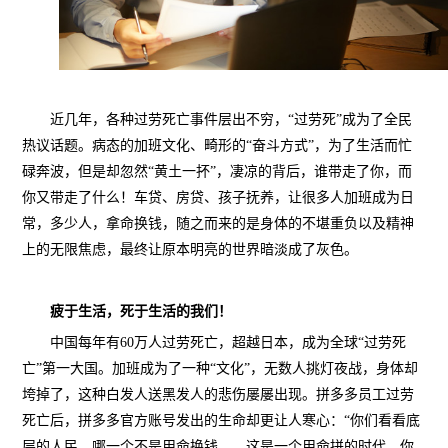
近几年，各种过劳死亡事件层出不穷，“过劳死”成为了全民
热议话题。病态的加班文化、畸形的“奋斗方式”，为了生活而忙
碌奔波，但是却忽然“
黄土一抔”，凄凉的背后，谁带走了你，而
你又带走了什么！车贷、房贷、孩子抚养，让很多人加班成为日
常，多少人，拿命换钱，随之而来的是身体的不堪重负以及精神
上的无限焦虑，最终让原本明亮的世界暗淡成了灰色。
疲于生活，死于生活的我们！
中国每年有60万人过劳死亡，超越日本，成为全球“过劳死
亡”第一大国。加班成为了一种“文化”，无数人挑灯夜战，身体却
垮掉了，这种白发人送黑发人的悲伤屡屡出现。拼多多员工过劳
死亡后，拼多多官方账号发出的生命却更让人寒心：
“你们看看底
层的人民，哪一个不是用命换钱……这是一个用命拼的时代，你