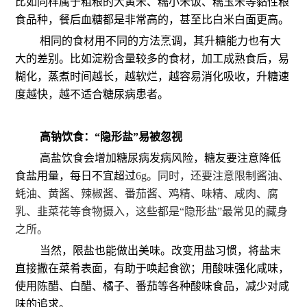
比如同样属于粗粮的大黄米、糯小米饭、糯玉米等黏性粮
食品种，餐后血糖都是非常高的，甚至比白米白面更高。
相同的食材用不同的方法烹调，其升糖能力也有大
大的差别。比如淀粉含量较多的食材，加工成熟食后，易
糊化，蒸煮时间越长，越软烂，越容易消化吸收，升糖速
度越快，越不适合糖尿病患者。
高钠饮食：“隐形盐”易被忽视
高盐饮食会增加糖尿病发病风险，糖友要注意降低
食盐用量，每日不宜超过
6g。同时，还要注意限制酱油、
蚝油、黄酱、辣椒酱、番茄酱、鸡精、味精、咸肉、腐
乳、韭菜花等食物摄入，这些都是“隐形盐”最常见的藏身
之所。
当然，限盐也能做出美味。改变用盐习惯，将盐末
直接撒在菜肴表面，有助于唤起食欲；用酸味强化咸味，
使用陈醋、白醋、橘子、番茄等各种酸味食品，减少对咸
味的追求。