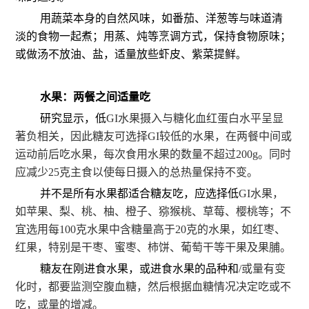
用蔬菜本身的自然风味，如番茄、洋葱等与味道清
淡的食物一起煮；用蒸、炖等烹调方式，保持食物原味；
或做汤不放油、盐，适量放些虾皮、紫菜提鲜
。
水果：两餐之间适量吃
研究显示，低
GI水果摄入与糖化血红蛋白水平呈显
著负相关，因此糖友可选择GI较低的水果，在两餐中间或
运动前后吃水果，每次食用水果的数量不超过200g。同时
应减少25克主食以使每日摄入的总热量保持不变。
并不是所有水果都适合糖友吃，应选择低
GI水果，
如苹果、梨、桃、柚、橙子、猕猴桃、草莓、樱桃等；不
宜选用每100克水果中含糖量高于20克的水果，如红枣、
红果，特别是干枣、蜜枣、柿饼、葡萄干等干果及果脯。
糖友在刚进食水果，或进食水果的品种和
/或量有变
化时，都要监测空腹血糖，然后根据血糖情况决定吃或不
吃，或量的增减。