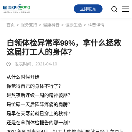
立即联系
首页
>
服务支持
>
健康科普
>
健康生活
>
科普详情
首页
面向会员
白领体检异常率99%，拿什么拯救
这届打工人的身体？
面向企业
发表时间：2021-04-10
服务支持
从什么时候开始
关于我们
你觉得自己的身体不行了？
是熬夜后连续一周的精神萎靡？
是忙碌一天后阵阵疼痛的肩膀？
是早在天寒前就已穿上的秋裤？
还是在拿到体检报告的那一刻？
2021年刚刚来到4月，打工人的健康问题就已经几次冲上