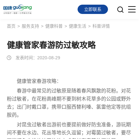
立即联系
首页
>
服务支持
>
健康科普
>
健康生活
>
科普详情
首页
面向会员
健康管家春游防过敏攻略
发表时间：2020-08-29
面向企业
服务支持
健康管家春游攻略：
关于我们
春游中最常见的过敏原是随着春风飘散的花粉。对花
粉过敏者，在花粉高峰期不要到树木花草多的公园或野外
去；出门时戴口罩，携带口服西替利嗪、氯雷他定等抗组
胺药。
对昆虫过敏者出游前也要提前做好防虫准备，游玩期
间不要在水边、花丛等地长久逗留；对霉菌过敏者，要尽