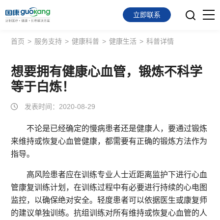
立即联系
首页
>
服务支持
>
健康科普
>
健康生活
>
科普详情
首页
面向会员
想要拥有健康心血管，锻炼不科学
等于白炼！
面向企业
发表时间：2020-08-29
服务支持
不论是已经确定的慢病患者还是健康人，要通过锻炼
来维持或恢复心血管健康，都需要有正确的锻炼方法作为
关于我们
指导。
高风险患者应在训练专业人士近距离监护下进行心血
管康复训练计划，在训练过程中有必要进行持续的心电图
监控，以确保绝对安全。轻度患者可以依据医生或康复师
的建议单独训练。抗组训练对所有维持或恢复心血管的人