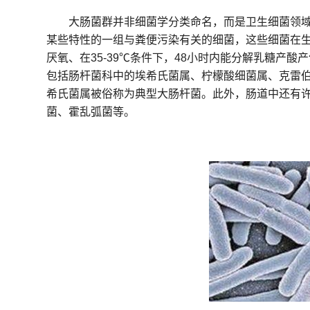
大肠菌群并非细菌学分类命名，而是卫生细菌领
某些特性的一组与粪便污染有关的细菌，这些细菌在
厌氧、在35-39℃条件下，48小时内能分解乳糖产
包括肠杆菌科中的埃希氏菌属、柠檬酸细菌属、克雷
希氏菌属被俗称为典型大肠杆菌。此外，肠道中还有
菌、霍乱弧菌等。