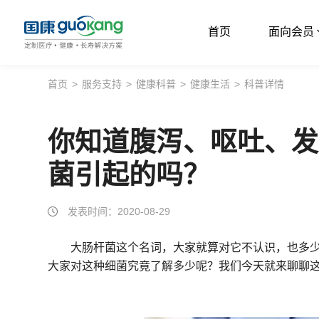
首页
面向会员
首页
首页
>
服务支持
>
健康科普
>
健康生活
>
科普详情
面向会员
你知道腹泻、呕吐、发
面向企业
菌引起的吗？
服务支持
关于我们
发表时间：2020-08-29
大肠杆菌这个名词，大家就算对它不认识，也多
大家对这种细菌究竟了解多少呢？我们今天就来聊聊