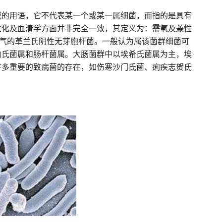
域的用语，它不代表某一个或某一属细菌，而指的是具有
生化及血清学方面并非完全一致，其定义为：需氧及兼性
酸产气的革兰氏阴性无芽胞杆菌。一般认为属该菌群细菌可
伯氏菌属和肠杆菌属。大肠菌群中以埃希氏菌属为主，埃
许多重要的致病菌的存在，如伤寒沙门氏菌、痢疾志贺氏