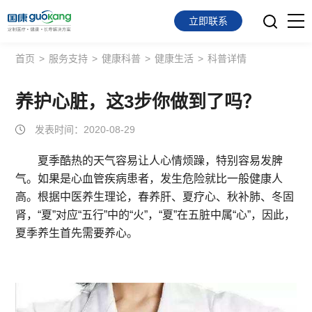
立即联系
首页
>
服务支持
>
健康科普
>
健康生活
>
科普详情
首页
面向会员
养护心脏，这3步你做到了吗？
发表时间：2020-08-29
面向企业
夏季酷热的天气容易让人心情烦躁，特别容易发脾
服务支持
气。如果是心血管疾病患者，发生危险就比一般健康人
高。根据中医养生理论，春养肝、夏疗心、秋补肺、冬固
关于我们
肾，“夏”对应“五行”中的“火”，“夏”在五脏中属“心”，因此，
夏季养生首先需要养心。