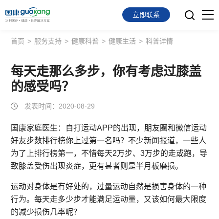
立即联系
首页
>
服务支持
>
健康科普
>
健康生活
>
科普详情
首页
面向会员
每天走那么多步，你有考虑过膝盖
的感受吗？
面向企业
发表时间：2020-08-29
服务支持
国康家庭医生：自打运动APP的出现，朋友圈和微信运动
好友步数排行榜你上过第一名吗？不少新闻报道，一些人
关于我们
为了上排行榜第一，不惜每天2万步、3万步的走或跑，导
致膝盖受伤出现炎症，更有甚者则是半月板磨损。
运动对身体是有好处的，过量运动自然是损害身体的一种
行为。每天走多少步才能满足运动量，又该如何最大限度
的减少损伤几率呢？