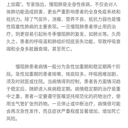
上加霜”。专家指出，慢阻肺是全身性疾病，不仅会对人
体肺功能造成损害，更会严重影响患者的全身免疫系统和
抵抗力。除了气促外，消瘦、营养不良、抵抗力弱也是慢
性阻塞性肺病的主要表现。一旦慢阻肺患者停止用药治
疗，则更容易引起秋冬季慢阻肺的复发，如肺炎等。久而
久之，患者的呼吸道和肺组织彻底丧失功能，导致呼吸衰
竭和全身多脏器衰竭，甚至死亡。
慢阻肺患者病情一般分为急性加重期和稳定期两个阶
段。急性加重期的患者咳嗽、咳痰较多，呼吸困难加剧，
须及时就医或住院。当病情得到控制，患者各方面情况趋
于稳定后，随即进入疾病稳定期。病情稳定期的治疗是重
中之重，患者一定要遵守医嘱坚持规范化的药物治疗，使
用支气管扩张剂药物。一旦停止或中断治疗，病情很可能
会再次急性发作，而且症状严重程度显著增加，增加死亡
风险。