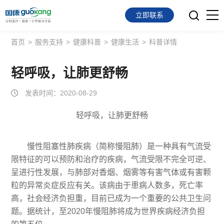
立即联系
首页
>
服务支持
>
健康科普
>
健康生活
>
科普详情
首页
面向会员
轻呼吸，让肺更舒畅
发表时间：2020-08-29
面向企业
轻呼吸，让肺更舒畅
服务支持
关于我们
慢性阻塞性肺疾病（简称慢阻肺）是一种具有气流受
限特征的可以预防和治疗的疾病，气流受限不完全可逆、
呈进行性发展，与肺部对香烟、烟雾等有害气体或有害颗
粒的异常炎症反应有关。该病由于患病人数多，死亡率
高，社会经济负担重，目前已成为一个重要的公共卫生问
题。据统计，至2020年慢阻肺将成为世界疾病经济负担