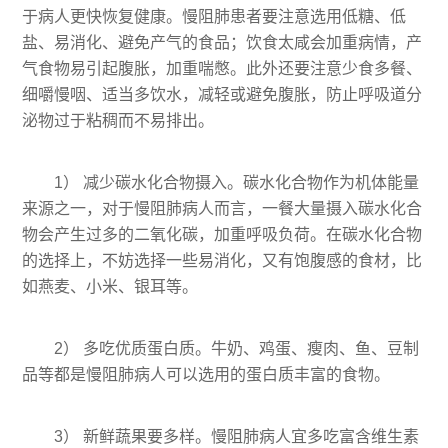
于病人更快恢复健康。慢阻肺患者要注意选用低糖、低
盐、易消化、避免产气的食品；饮食太咸会加重病情，产
气食物易引起腹胀，加重喘憋。此外还要注意少食多餐、
细嚼慢咽、适当多饮水，减轻或避免腹胀，防止呼吸道分
泌物过于粘稠而不易排出。
1） 减少碳水化合物摄入。碳水化合物作为机体能量
来源之一，对于慢阻肺病人而言，一餐大量摄入碳水化合
物会产生过多的二氧化碳，加重呼吸负荷。在碳水化合物
的选择上，不妨选择一些易消化，又有饱腹感的食材，比
如燕麦、小米、银耳等。
2） 多吃优质蛋白质。牛奶、鸡蛋、瘦肉、鱼、豆制
品等都是慢阻肺病人可以选用的蛋白质丰富的食物。
3） 新鲜蔬果要多样。慢阻肺病人宜多吃富含维生素