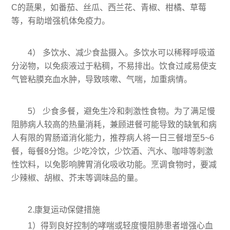
C的蔬果，如番茄、丝瓜、西兰花、青椒、柑橘、草莓
等，有助增强机体免疫力。
4） 多饮水、减少食盐摄入。多饮水可以稀释呼吸道
分泌物，以免痰液过于粘稠，不易排出。饮食过咸易使支
气管粘膜充血水肿，导致咳嗽、气喘，加重病情。
5） 少食多餐，避免生冷和刺激性食物。为了满足慢
阻肺病人较高的热量消耗，兼顾进餐可能导致的缺氧和病
人有限的胃肠道消化能力，推荐病人将一日三餐增至5~6
餐，每餐8分饱。少吃冷饮，少饮酒、汽水、咖啡等刺激
性饮料，以免影响脾胃消化吸收功能。烹调食物时，要减
少辣椒、胡椒、芥末等调味品的量。
2.康复运动保健措施
1）得到良好控制的哮喘或轻度慢阻肺患者增强心血