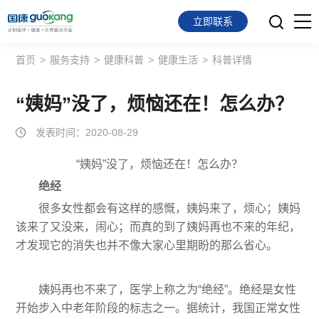
立即联系
首页
>
服务支持
>
健康科普
>
健康生活
>
科普详情
首页
面向会员
“姨妈”没了，烦恼还在！怎么办？
发表时间：2020-08-29
面向企业
“姨妈”没了，烦恼还在！怎么办？
服务支持
绝经
关于我们
很多女性都会有这样的感慨，姨妈来了，烦心；姨妈
该来了又没来，闹心；而真的到了姨妈再也不来的年纪，
才发现它的消失也并不像大家心里期盼的那么省心。
姨妈再也不来了，医学上称之为“绝经”。绝经是女性
开始步入中老年阶段的标志之一。据统计，我国正常女性