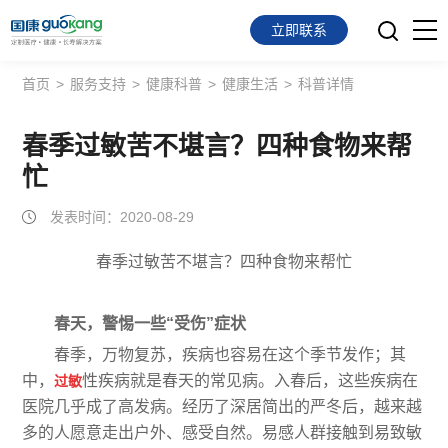
立即联系
首页
>
服务支持
>
健康科普
>
健康生活
>
科普详情
首页
面向会员
春季过敏苦不堪言？四种食物来帮
忙
面向企业
发表时间：2020-08-29
服务支持
春季过敏苦不堪言？四种食物来帮忙
关于我们
春天，警惕一些“受伤”症状
春季，万物复苏，疾病也容易在这个季节发作；其
中，
性疾病就是春天的常见病。入春后，这些疾病在
过敏
医院几乎成了高发病。经历了深居简出的严冬后，越来越
多的人愿意走出户外、感受自然。易感人群接触到易致敏