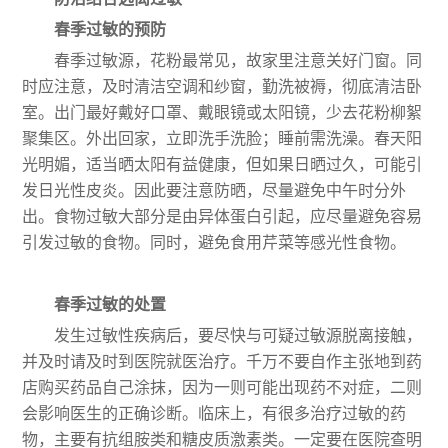
春季过敏的预防
春季过敏源，花粉最常见，故家里注意关好门窗。同
时应注意，及时清洁空调和纱窗，勤洗被褥，彻底清洁卧
室。出门最好戴好口罩、戴眼镜或太阳镜，少去花粉柳絮
聚集区。外出回家，立即洗手洗脸；睡前需洗澡。春天阳
光明媚，适当晒太阳有益健康，但如果日晒过久，可能引
发日光性皮炎。因此要注意防晒，尽量避免中午时分外
出。食物过敏大部分是由异体蛋白引起，应尽量避免容易
引发过敏的食物。同时，避免食用芹菜等感光性食物。
春季过敏的处置
发生过敏性疾病后，要尽快与可疑过敏源脱离接触，
并及时请及时到医院就医治疗。千万不要自作主张地到药
店购买药品自己涂抹，因为一则可能出现药不对症，二则
会影响医生的正确诊断。临床上，有很多治疗过敏的药
物，主要有抗组胺类和糖皮质激素类。一定要在医院查明