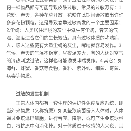
何一样物品都有可能导致皮肤过敏。常见的过敏源有：1.
花粉：春天，各种花草开放，花粉在此期间会散放出许许
多多花粉颗粒，这是导致春季过敏高发的一个主要因素；
2.尘螨：人类居住环境的灰尘中滋生有尘螨，春天的气
温、湿度适合它们的生长繁殖。具有过敏体质的哮喘病
人，吸入这些藏有大量尘螨的灰尘，哮喘就容易发作。3.
气候：春天的气温不稳定，昼夜温差大，有的人还对空气
的冷热刺激过敏，这样也可能诱发哮喘发作。4.其它：如
海鲜、虾蟹、香菇等食物，香料、紫外线、细菌、霉菌、
病毒等物质。
过敏的发生机制
正常人体内都有一套生理的保护性免疫反应系统，即
当外来物质（又称抗原）如某些致病菌侵入人体时，人体
通过免疫淋巴细胞，进行吞噬、降解，或可产生免疫球蛋
白，将抗原中和消化掉。对于体质过于敏感的人来说，其