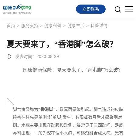
立即联系
首页
>
服务支持
>
健康科普
>
健康生活
>
科普详情
首页
面向会员
夏天要来了，“香港脚”怎么破？
发表时间：2020-08-29
面向企业
国康健康保险：夏天要来了，“香港脚”怎么破？
服务支持
关于我们
脚气病又称为
“香港脚”
，系真菌感染引起。脚气造成的皮肤
损害往往先是单侧(即单脚)发生，数周或数月后才感染到对
侧。水疱主要出现在趾腹和趾侧，最常见于三四趾间，足底
亦可出现。一般为深在性小水疱，可逐渐融合成大疱。患有