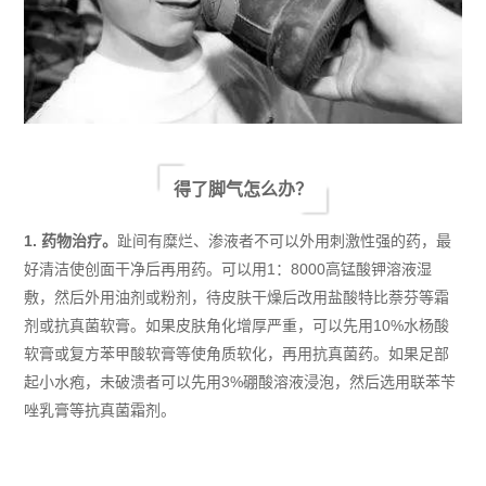
得了脚气怎么办？
1. 药物治疗。
趾间有糜烂、渗液者不可以外用刺激性强的药，最
好
清洁
使创面干净
后
再用药。可以用1：8000高锰酸钾溶液湿
敷，然后外用油剂或粉剂，待皮肤干燥后改用盐酸特比萘芬等霜
剂或抗真菌软膏。如果皮肤角化增厚严重，可以先用10%水杨酸
软膏或复方苯甲酸软膏等使角质软化，再用抗真菌药。
如果
足部
起小水疱，未破溃者可以先用3%硼酸溶液浸泡，然后选用联苯苄
唑乳膏等抗真菌霜剂。