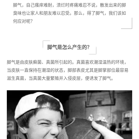
脚气，自己瘙痒难耐，溃烂时疼痛难忍不说，散发出来的脚
臭味也让家人和朋友难以忍受。那么，得了脚气，我们该如
何应对呢？
脚气是怎么产生的？
脚气是由皮肤癣菌
、
真菌所引起的。真菌喜欢潮湿温热的环境，
当皮肤一直保持在潮湿的
状态
，脚部
表皮尤其是脚掌
部位
最容易
滋生真菌，当真菌大量繁殖并入侵皮层，便诱发了脚气。