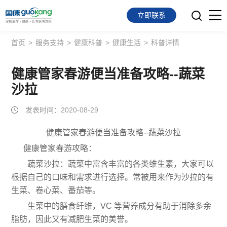
立即联系
首页
>
服务支持
>
健康科普
>
健康生活
>
科普详情
首页
面向会员
健康管家春游便当准备攻略--蔬菜
沙拉
面向企业
发表时间：2020-08-29
服务支持
健康管家春游便当准备攻略--蔬菜沙拉
关于我们
健康管家春游攻略：
蔬菜沙拉：蔬菜中富含丰富的各类维生素，大家可以
根据自己的口味和需求进行选择。常被用来作为沙拉的有
生菜、卷心菜、番茄等。
生菜中的膳食纤维，VC 等营养成分有助于消除多余
脂肪，因此又有减肥生菜的美誉。