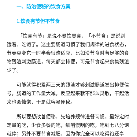
一、防治便秘的饮食方案
1.饮食有节但不节食
「饮食有节」是说不暴饮暴食，「不节食」是说别
饿着、吃饱了。这主要肠道习惯了我们规律的进食状态，
节奏突变它一时半会很难适应，比如没节食时有足够的食
物残渣刺激肠道，每天都会排便，可是节食起来食物残渣
少了。
可能就得积累两三天的残渣才够刺激肠道发出排便信
号，肠道的工作量大减，反应起来就不那么灵敏，干起活
来也会慵懒，于是就容易便秘。
所以要想改善便秘，先培养规律进餐习惯。最好定时
定量的吃，少食多餐的吃，细嚼慢咽的吃，吃到七八分饱
就停；另外不要节食减肥，因为你完全可以吃得饱还享