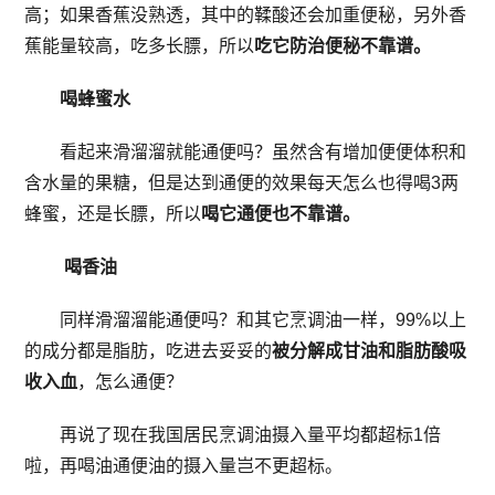
高；如果香蕉没熟透，其中的鞣酸还会加重便秘，另外香
蕉能量较高，吃多长膘，所以
吃它防治便秘不靠谱。
喝蜂蜜水
看起来滑溜溜就能通便吗？虽然含有增加便便体积和
含水量的果糖，但是达到通便的效果每天怎么也得喝3两
蜂蜜，还是长膘，所以
喝它通便也不靠谱。
喝香油
同样滑溜溜能通便吗？和其它烹调油一样，99%以上
的成分都是脂肪，吃进去妥妥的
被分解成甘油和脂肪酸吸
收入血
，怎么通便？
再说了现在我国居民烹调油摄入量平均都超标1倍
啦，再喝油通便油的摄入量岂不更超标。