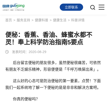
立即联系
首页
>
服务支持
>
健康科普
>
健康生活
>
科普详情
首页
面向会员
便秘：香蕉、香油、蜂蜜水都不
灵！奉上科学防治指南5要点
面向企业
发表时间：2020-08-29
服务支持
后台留言便秘的朋友很多，虽然便秘很痛苦，可依然
关于我们
有朋友不乏娱乐精神，形容便便是「千呼万唤屎出来」。
这么好的心态可是防治便秘的第一要素，点赞！下面
我们一起系统地了解一下便秘的是是非非和解决方案吧。
你真的便秘吗？