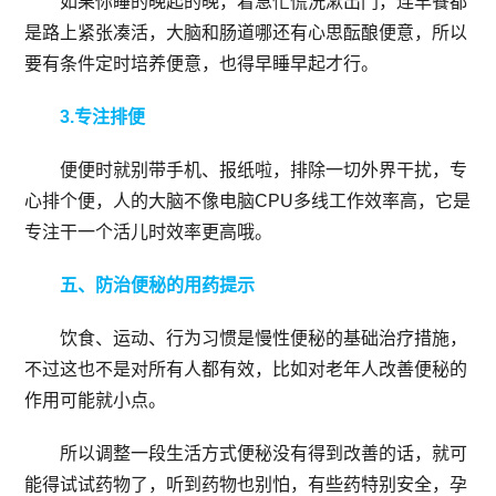
如果你睡的晚起的晚，着急忙慌洗漱出门，连早餐都
是路上紧张凑活，大脑和肠道哪还有心思酝酿便意，所以
要有条件定时培养便意，也得早睡早起才行。
3.专注排便
便便时就别带手机、报纸啦，排除一切外界干扰，专
心排个便，人的大脑不像电脑CPU多线工作效率高，它是
专注干一个活儿时效率更高哦。
五、防治便秘的用药提示
饮食、运动、行为习惯是慢性便秘的基础治疗措施，
不过这也不是对所有人都有效，比如对老年人改善便秘的
作用可能就小点。
所以调整一段生活方式便秘没有得到改善的话，就可
能得试试药物了，听到药物也别怕，有些药特别安全，孕