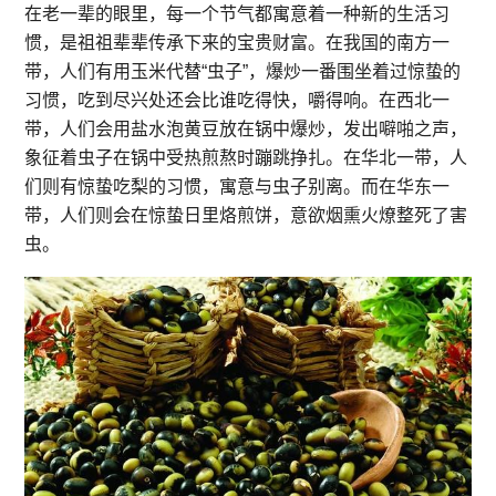
在老一辈的眼里，每一个节气都寓意着一种新的生活习
惯，是祖祖辈辈传承下来的宝贵财富。在我国的南方一
带，人们有用玉米代替“虫子”，爆炒一番围坐着过惊蛰的
习惯，吃到尽兴处还会比谁吃得快，嚼得响。在西北一
带，人们会用盐水泡黄豆放在锅中爆炒，发出噼啪之声，
象征着虫子在锅中受热煎熬时蹦跳挣扎。在华北一带，人
们则有惊蛰吃梨的习惯，寓意与虫子别离。而在华东一
带，人们则会在惊蛰日里烙煎饼，意欲烟熏火燎整死了害
虫。