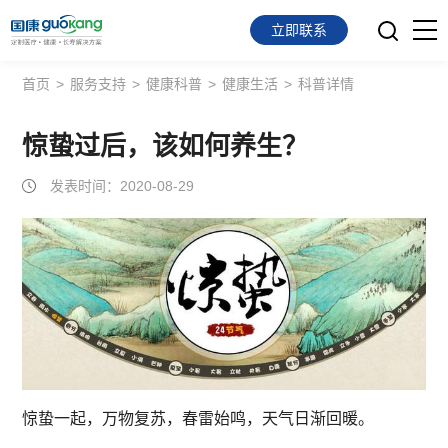
立即联系
首页
>
服务支持
>
健康科普
>
健康生活
>
科普详情
首页
面向会员
惊蛰过后，该如何养生？
发表时间：2020-08-29
面向企业
服务支持
关于我们
惊蛰一起，万物复苏，春雷始鸣，天气日渐回暖。