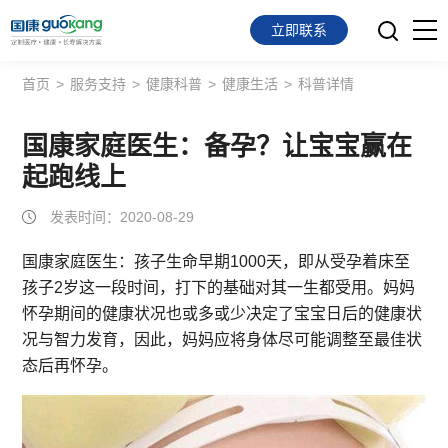
立即联系
首页
>
服务支持
>
健康科普
>
健康生活
>
科普详情
首页
面向会员
国康家庭医生：备孕？让宝宝赢在
起跑线上
面向企业
发表时间：2020-08-29
服务支持
国康家庭医生
：孩子生命早期1000天，即从受孕着床至
孩子2岁这一段时间，打下的基础对其一生都受用。妈妈
关于我们
怀孕期间的健康状况也或多或少决定了宝宝日后的健康状
况与智力发育，因此，妈妈应将身体尽可能调整至最佳状
态后再怀孕。