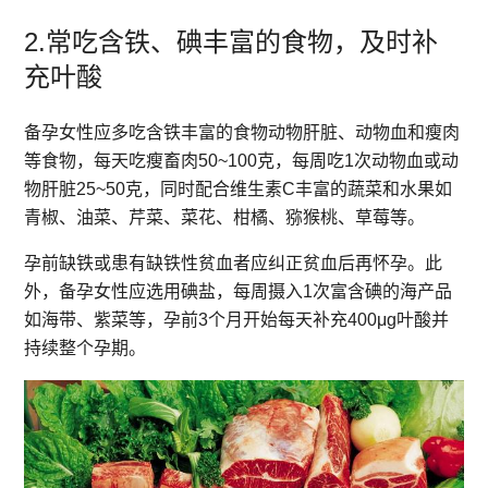
2.
常吃含铁、碘丰富的食物，及时补
充叶酸
备孕女性应多吃含铁丰富的食物动物肝脏、动物血和瘦肉
等
食物，每天吃瘦畜肉50~100克，每周吃1次动物血或动
物肝脏25~50克，同时配合维生素C丰富的蔬菜和水果如
青椒、油菜、芹菜、菜花、柑橘、猕猴桃、草莓等。
孕前缺铁或患有缺铁性贫血者应纠正贫血后再怀孕。此
外，备孕女性应选用碘盐，每周摄入1次富含碘的海产品
如海带、紫菜等，孕前3个月开始每天补充400μg叶酸并
持续整个孕期。