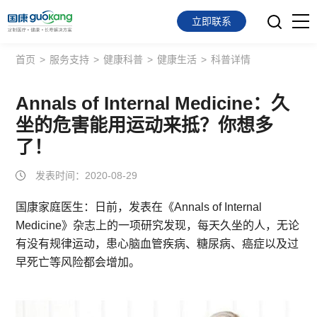
立即联系
首页
>
服务支持
>
健康科普
>
健康生活
>
科普详情
首页
面向会员
Annals of Internal Medicine：久
坐的危害能用运动来抵？你想多
面向企业
了！
服务支持
发表时间：2020-08-29
关于我们
国康家庭医生：日前，发表在《Annals of Internal
Medicine》杂志上的一项研究发现，每天久坐的人，无论
有没有规律运动，患心脑血管疾病、糖尿病、癌症以及过
早死亡等风险都会增加。