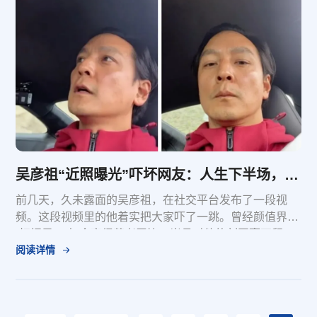
吴彦祖“近照曝光”吓坏网友：人生下半场，最挥霍不起的是健康！
前几天，久未露面的吴彦祖，在社交平台发布了一段视
频。这段视频里的他着实把大家吓了一跳。曾经颜值界的
“扛把子”，如今变得苍老无比，岁月对他的刻画毫不留
阅读详情
情。网友直呼：“我的男神哪去了！”之前，大病初愈的吴
彦祖几乎九死一生。