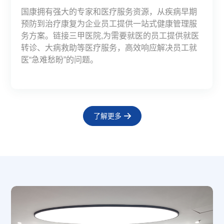
通过组织健康讲座、名医面对面、中医理疗、急救
国康拥有强大的专家和医疗服务资源，从疾病早期
从企业实际需求与痛点出发，量体裁衣，结合市场
专业心理服务守护职场心情，测评到危机干预全覆
从检前、检中到检后，全科医生全程参与，提供全
驻点医生+专业设备守护企业健康，急救培训+健康
通过组织健康讲座、名医面对面、中医理疗、急救
国康拥有强大的专家和医疗服务资源，从疾病早期
科普等活动，提升员工的健康水平。
预防到治疗康复为企业员工提供一站式健康管理服
现状，为企业设计、甄选最合适的保险福利方案。
盖，为员工解压。一对一咨询+专题讲座,化解情绪
方位的体检管理服务，把“1天”的体检变成“365天”的
宣教落地，专属运营团队+日常健康指导，打造员工
科普等活动，提升员工的健康水平。
预防到治疗康复为企业员工提供一站式健康管理服
务方案。链接三甲医院,为需要就医的员工提供就医
困扰，筑牢心理防线，打造拥有强大精神内核的团
健康管理，让体检更有温度。
职场健康之家。
务方案。链接三甲医院,为需要就医的员工提供就医
转诊、大病救助等医疗服务，高效响应解决员工就
队。
转诊、大病救助等医疗服务，高效响应解决员工就
医“急难愁盼”的问题。
医“急难愁盼”的问题。
了解更多