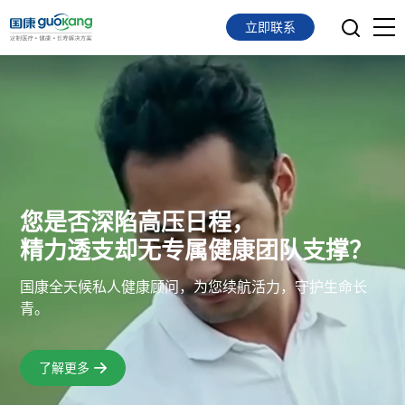
立即联系
首页
面向会员
面向企业
服务支持
您是否深陷高压日程，
精力透支却无专属健康团队支撑？
关于我们
国康全天候私人健康顾问，为您续航活力，守护生命长
青。
了解更多