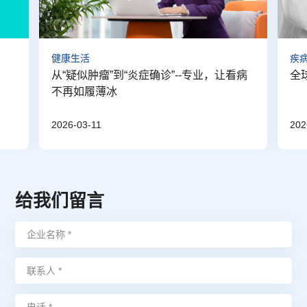
健康生活
疾
？
从“疑似肿瘤”到“炎症确诊”--专业，让看病
全
不再如履薄冰
2026-03-11
202
给我们留言